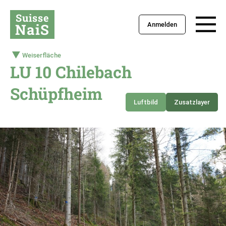
Suisse
NaiS
Anmelden
Weiserfläche
LU 10 Chilebach
Schüpfheim
Luftbild
Zusatzlayer
+
–