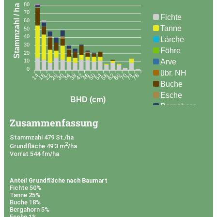
80
Stammzahl / ha
70
Fichte
60
Tanne
50
40
Lärche
30
Föhre
20
Arve
10
0
übr. NH
14
18
22
26
30
34
38
42
50
54
58
62
66
70
74
78
46
Buche
Esche
BHD (cm)
Bergahorn
Kirsche
Zusammenfassung
Linde
Stammzahl 479 St./ha
Spitzahorn
2
Grundfläche 49.3 m
/ha
Ulme
Vorrat 544 fm/ha
Eiche
Kastanie
Anteil Grundfläche nach Baumart
Weide
Fichte 50%
Tanne 25%
übr. LH
Buche 18%
Bergahorn 5%
Esche 1%