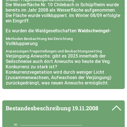
Die Weiserfläche Nr. 10 Chilebach in Schüpfheim wurde
bereits im Jahr 2008 als Weiserfläche aufgenommen.
Die Fläche wurde vollkluppiert. Im Winter 08/09 erfolgte
ein Eingriff.
Es wurden die Waldgesellschaften
Waldschwingel-
Tannen-Buchenwald (18)
,
Feuchter Waldhirsen-
Methoden Beobachtung bei Einrichtung
Buchenwald (8S)
und
Wechselfeuerter
Vollkluppierung
Bingelkraut-/Zahnwurz-Buchenwald (12w)
kartiert.
Anpassungen Fragestellungen und Beobachtungssetting
Verjüngung Anwuchs: gibt es 2025 innerhalb der
Das Ziel des Holzschlages war die nachhaltige
Seilschneise auch dort Anwuchs wo heute die Veg.
Sicherstellung der Schutzfunktion. Der Bestand war
Konkurrenz zu stark ist?
vor dem Eingriff bereits recht gut strukturiert. Diese
Konkurrenzvegetation wird durch weniger Licht
Strukturen sollten erhalten bleiben. Der Holzschlag
(zusammenwachsen, Aufwachsen der Verjüngung)
wurde sehr sorgfältig ausgeführt und die Ziele konnten
zurückgedrängt, was neuen Anwuchs ermöglicht.
vollumfänglich erreicht werden.
Sind 2025 einzelne Eichen im Aufwuchs vorhanden?
Im Herbst 2009 wurde eine Nachkluppierung
2019 kleine Eichen (Ansammung) beobachtet!
vorgenommen.
Erholt sich die ES tatsächlich?
Lässt sich der Erfolg auf der WF mit dem Eingriff auf
Bestandesbeschreibung
19.11.2008
der angrenzenden Fläche oberhalb wiederholen?
90