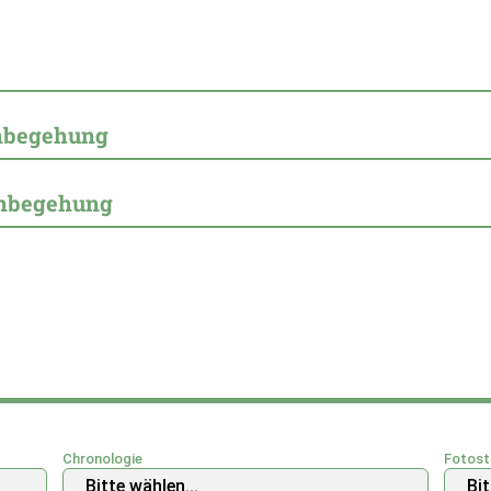
enbegehung
enbegehung
Chronologie
Fotost