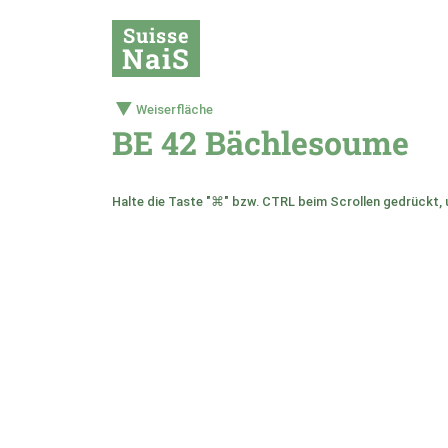
Suisse
NaiS
Weiserfläche
BE 42 Bächlesoume
Halte die Taste "⌘" bzw. CTRL beim Scrollen gedrückt, 
+
–