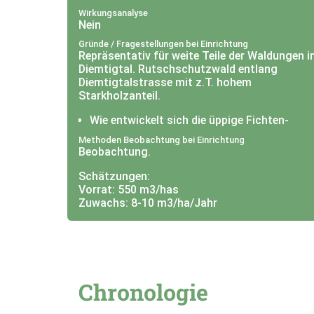
Wirkungsanalyse
Nein
Gründe / Fragestellungen bei Einrichtung
Repräsentativ für weite Teile der Waldungen 
Diemtigtal. Rutschschutzwald entlang
Diemtigtalstrasse mit z.T. hohem
Starkholzanteil.
Wie entwickelt sich die üppige Fichten-
Naturverjüngung?
Methoden Beobachtung bei Einrichtung
Kann sich die Tanne natürlich verjüngen?
Beobachtung.
Wie entwickelt sich die Rutschfläche
oberhalb dem Holzkasten?
Schätzungen:
Vorrat: 550 m3/has
Zuwachs: 8-10 m3/ha/Jahr
Chronologie