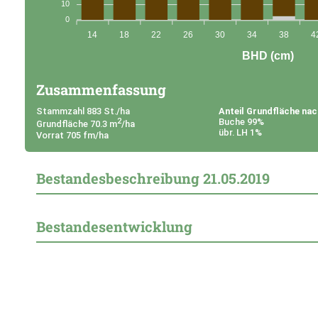
t)
10
0
14
18
22
26
30
34
38
4
BHD (cm)
Zusammenfassung
Stammzahl 883 St./ha
Anteil Grundfläche na
2
Buche 99%
Grundfläche 70.3 m
/ha
übr. LH 1%
Vorrat 705 fm/ha
Bestandesbeschreibung
21.05.2019
Bestandesentwicklung