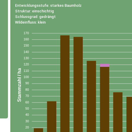
Entwicklungsstufe: starkes Baumholz
Struktur: einschichtig
Schlussgrad: gedrängt
Wildeinfluss: klein
170
160
150
140
130
120
Stammzahl / ha
110
100
90
80
70
60
50
40
30
20