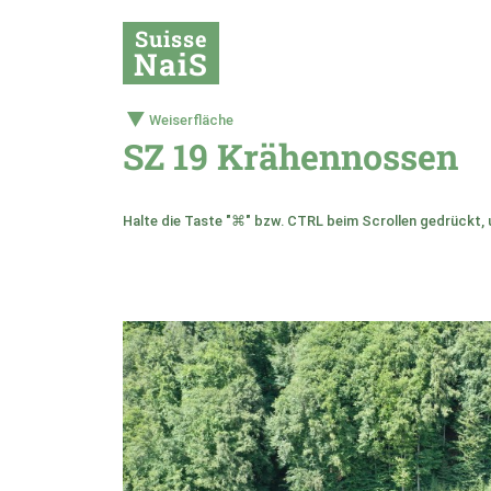
Suisse
NaiS
Weiserfläche
SZ 19 Krähennossen
Halte die Taste "⌘" bzw. CTRL beim Scrollen gedrückt, 
+
–