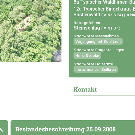
8a Typischer Waldhirsen-B
12a Typischer Bingelkraut-
Buchenwald
NaiS 2A
Na
Naturgefahren
Steinschlag
NaiS 1
Stichworte Massnahmen
Verjüngung mit Schlitzen
Stichworte Fragestellungen
Hohe Stöcke
Stichworte Holzernte
motormanuell Seilkran
Kontakt
Bestandesbeschreibung
25.09.2008