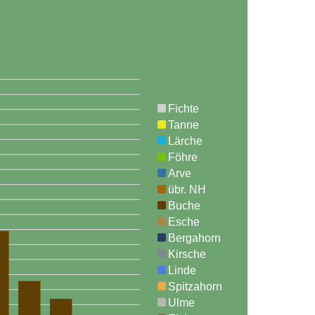
Fichte
Tanne
Lärche
Föhre
Arve
übr. NH
Buche
Esche
Bergahorn
Kirsche
Linde
Spitzahorn
Ulme