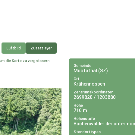
Luftbild
Zusatzlayer
um die Karte zu vergrössern.
Gemeinde
Muotathal (SZ)
Ort
Krähennossen
Zentrumskoordinaten
2699820 / 1203880
Höhe
710 m
Höhenstufe
Buchenwälder der untermon
Standorttypen