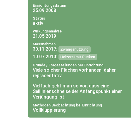
Einrichtungsdatum
25.09.2008
Status
aktiv
Wirkungsanalyse
21.05.2019
Massnahmen
30.11.2017:
Zwangsnutzung
10.07.2010:
Holzerei mit Rücken
Gründe / Fragestellungen bei Einrichtung
Viele solcher Flächen vorhanden, daher
repräsentativ.
Vielfach geht man so vor, dass eine
Seillinienschneise der Anfangspunkt einer
Verjüngung ist.
Methoden Beobachtung bei Einrichtung
Seillinie + Durchforstung wäre zuviel
Vollkluppierung
(Stabilität).
Fragestellung: