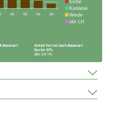
Eiche
Kastanie
2
46
50
54
58
Weide
übr. LH
ch Baumart
Anteil Vorrat nach Baumart
Buche 99%
übr. LH 1%