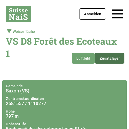
Suisse
NaiS
Anmelden
Weiserfläche
VS D8 Forêt des Ecoteaux
1
Luftbild
Zusatzlayer
+
–
Gemeinde
Saxon (VS)
Zentrumskoordinaten
2581557 / 1110277
Höhe
797 m
Höhenstufe
Buchenwälder der submontanen Stufe