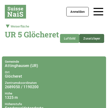
Suisse
NaiS
Anmelden
Weiserfläche
UR 5 Glöcheret
Luftbild
Zusatzlayer
+
–
Gemeinde
Attinghausen (UR)
Ort
Glöcheret
Zentrumskoordinaten
2689050 / 1190200
Höhe
1325 m
Höhenstufe