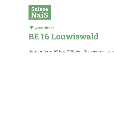
Suisse
NaiS
Weiserfläche
BE 16 Louwiswald
Halte die Taste "⌘" bzw. CTRL beim Scrollen gedrückt, 
+
–