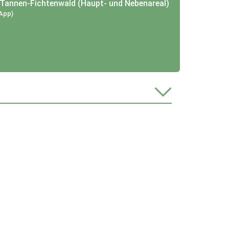
Tannen-Fichtenwald (Haupt- und Nebenareal)
 App