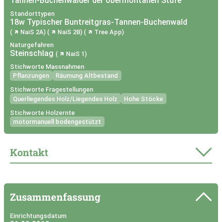
Tannen-Buchenwälder der obermontanen Stufe
Standorttypen
18w Typischer Buntreitgras-Tannen-Buchenwald
NaiS 2A
NaiS 2B
Tree App
Naturgefahren
Steinschlag
NaiS 1
Stichworte Massnahmen
Pflanzungen
Räumung Altbestand
Stichworte Fragestellungen
Querliegendes Holz/Liegendes Holz
Hohe Stöcke
Stichworte Holzernte
motormanuell bodengestützt
Kontakt
Zusammenfassung
Einrichtungsdatum