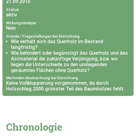
21.09.2010
Status
aktiv
Wirkungsanalyse
Nein
Gründe / Fragestellungen bei Einrichtung
Wie verhält sich das Querholz im Bestand
langfristig?
Wie behindert oder begünstigt das Querholz und das
Astmaterial die zukünftige Verjüngung, bzw. wo
liegen die Unterschiede zu den umliegenden
geräumten Flächen ohne Querholz?
Was passiert, wenn das Querholz bricht ->
Methoden Beobachtung bei Einrichtung
Verjüngung genug stark ?
Keine Vollkluppierung vorgenommen, da durch
Wie entwickelt sich die Wildschadensituation?
Holzschlag 2000 grösster Teil des Baumholzes fehlt.
Chronologie