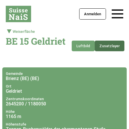
Suisse
NaiS
Anmelden
Weiserfläche
BE 15 Geldriet
Luftbild
Zusatzlayer
+
–
Gemeinde
Brienz (BE) (BE)
Ort
Geldriet
Zentrumskoordinaten
2645200 / 1180050
Höhe
1165 m
Höhenstufe