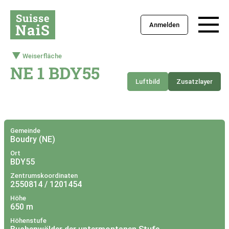
Suisse
NaiS
Anmelden
Weiserfläche
NE 1 BDY55
Luftbild
Zusatzlayer
+
–
Gemeinde
Boudry (NE)
Ort
BDY55
Zentrumskoordinaten
2550814 / 1201454
Höhe
650 m
Höhenstufe