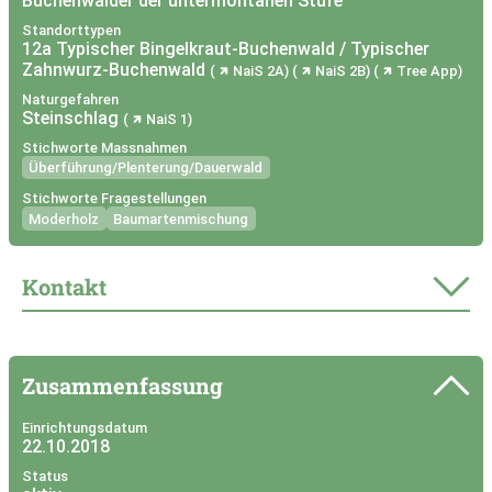
Buchenwälder der untermontanen Stufe
Standorttypen
12a Typischer Bingelkraut-Buchenwald / Typischer
Zahnwurz-Buchenwald
NaiS 2A
NaiS 2B
Tree App
Naturgefahren
Steinschlag
NaiS 1
Stichworte Massnahmen
Überführung/Plenterung/Dauerwald
Stichworte Fragestellungen
Moderholz
Baumartenmischung
Kontakt
Zusammenfassung
Einrichtungsdatum
22.10.2018
Status