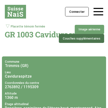
Suisse
NaiS
Connecter
Placette témoin fermée
Image aérienne
GR 1003 Caviduraspitze
Couches supplémentaires
+
–
Commune
Trimmis (GR)
Lieu
Caviduraspitze
Coordonnées du centre
2763892 / 1195309
Altitude
1360 m
Étage altitudinal