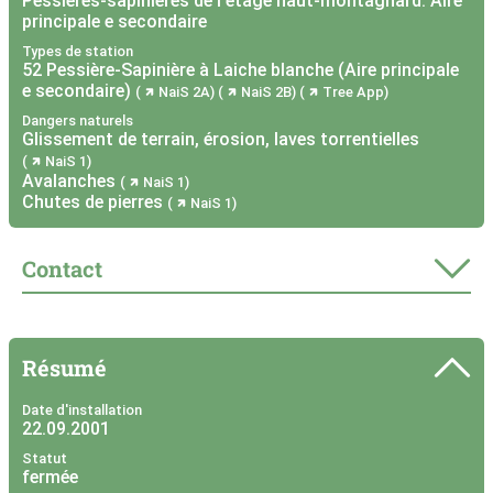
Pessières-sapinières de l'étage haut-montagnard: Aire
principale e secondaire
Types de station
52 Pessière-Sapinière à Laiche blanche (Aire principale
e secondaire)
NaiS 2A
NaiS 2B
Tree App
Dangers naturels
Glissement de terrain, érosion, laves torrentielles
NaiS 1
Avalanches
NaiS 1
Chutes de pierres
NaiS 1
Contact
Résumé
Date d'installation
22.09.2001
Statut
fermée