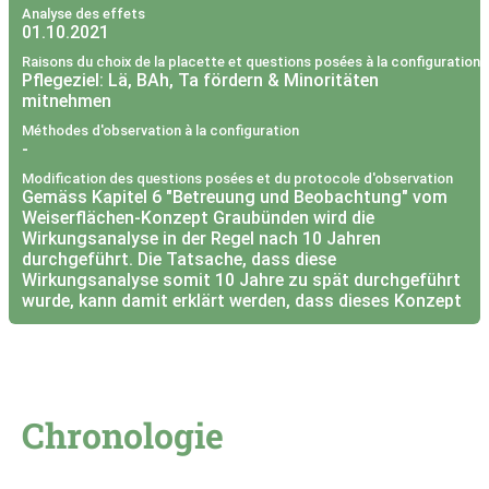
Analyse des effets
01.10.2021
Raisons du choix de la placette et questions posées à la configuration
Pflegeziel: Lä, BAh, Ta fördern & Minoritäten
mitnehmen
Méthodes d'observation à la configuration
-
Modification des questions posées et du protocole d'observation
Gemäss Kapitel 6 "Betreuung und Beobachtung" vom
Weiserflächen-Konzept Graubünden wird die
Wirkungsanalyse in der Regel nach 10 Jahren
durchgeführt. Die Tatsache, dass diese
Wirkungsanalyse somit 10 Jahre zu spät durchgeführt
wurde, kann damit erklärt werden, dass dieses Konzept
erst im Jahre 2020 erstellt wurde. Dies sollte somit in
Zukunft nicht mehr vorkommen.
Was sich bei dieser Wirkungsanalyse aber als
problematisch herausgestellt hat, ist die Tatsache,
dass vor 20 Jahren noch mit anderen
Chronologie
Aufnahmeformularen gearbeitet wurde. In diesen
wurden noch keine Etappenziele definiert. Aus diesem
Grund war bei der Wirkungsanalyse 2021 nicht genau