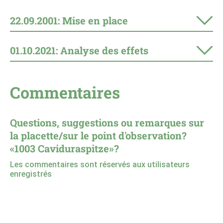
vorgegeben, auf was zu achten ist. Der Nutzen einer
Wirkungsanalyse ohne vordefinierte Etappenziele ist
22.09.2001: Mise en place
minim.
Abschliessend kann aber gesagt werden, dass trotz
01.10.2021: Analyse des effets
den spärlich vorhandenen Infos alle Fragen
beantwortet werden konnten. Aus diesem Grund
entschied man sich einstimmig dafür, die
Beobachtungen abzuschliessen.
Commentaires
Questions, suggestions ou remarques sur
la placette/sur le point d'observation?
«1003 Caviduraspitze»?
Les commentaires sont réservés aux utilisateurs
enregistrés